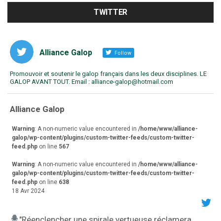
TWITTER
Alliance Galop
Follow
Promouvoir et soutenir le galop français dans les deux disciplines. LE
GALOP AVANT TOUT. Email : alliance-galop@hotmail.com
va
Alliance Galop
r
Warning
: A non-numeric value encountered in
/home/www/alliance-
galop/wp-content/plugins/custom-twitter-feeds/custom-twitter-
feed.php
on line
567
Warning
: A non-numeric value encountered in
/home/www/alliance-
galop/wp-content/plugins/custom-twitter-feeds/custom-twitter-
feed.php
on line
638
18 Avr 2024
"Réenclencher une spirale vertueuse réclamera