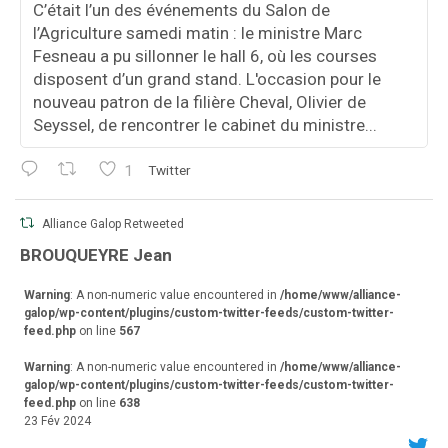
C’était l’un des événements du Salon de
l’Agriculture samedi matin : le ministre Marc
Fesneau a pu sillonner le hall 6, où les courses
disposent d’un grand stand. L'occasion pour le
nouveau patron de la filière Cheval, Olivier de
Seyssel, de rencontrer le cabinet du ministre...
1
Twitter
Alliance Galop Retweeted
va
BROUQUEYRE Jean
r
Warning
: A non-numeric value encountered in
/home/www/alliance-
galop/wp-content/plugins/custom-twitter-feeds/custom-twitter-
feed.php
on line
567
Warning
: A non-numeric value encountered in
/home/www/alliance-
galop/wp-content/plugins/custom-twitter-feeds/custom-twitter-
feed.php
on line
638
23 Fév 2024