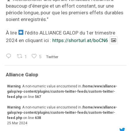
beaucoup d’énergie et un effort constant, sur une
période longue, pour que les premiers effets durables
soient enregistrés."
À lire
l'édito ALLIANCE GALOP du 1er trimestre
2024 en cliquant ici :
https://shorturl.at/boCN6
1
5
Twitter
va
Alliance Galop
r
Warning
: A non-numeric value encountered in
/home/www/alliance-
galop/wp-content/plugins/custom-twitter-feeds/custom-twitter-
feed.php
on line
567
Warning
: A non-numeric value encountered in
/home/www/alliance-
galop/wp-content/plugins/custom-twitter-feeds/custom-twitter-
feed.php
on line
638
25 Mar 2024