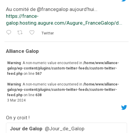
Au comité de ⁦@francegalop⁩ aujourd’hui…
https://france-
galop.hosting.augure.com/Augure_FranceGalop/d...
Twitter
va
Alliance Galop
r
Warning
: A non-numeric value encountered in
/home/www/alliance-
galop/wp-content/plugins/custom-twitter-feeds/custom-twitter-
feed.php
on line
567
Warning
: A non-numeric value encountered in
/home/www/alliance-
galop/wp-content/plugins/custom-twitter-feeds/custom-twitter-
feed.php
on line
638
3 Mar 2024
On y croit !
Jour de Galop
@Jour_de_Galop