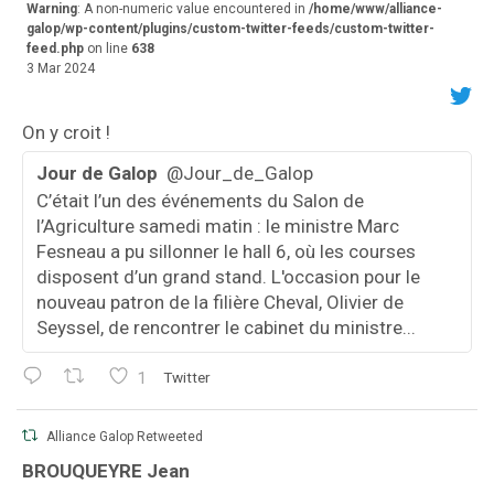
Warning
: A non-numeric value encountered in
/home/www/alliance-
galop/wp-content/plugins/custom-twitter-feeds/custom-twitter-
feed.php
on line
638
3 Mar 2024
On y croit !
Jour de Galop
@Jour_de_Galop
C’était l’un des événements du Salon de
l’Agriculture samedi matin : le ministre Marc
Fesneau a pu sillonner le hall 6, où les courses
disposent d’un grand stand. L'occasion pour le
nouveau patron de la filière Cheval, Olivier de
Seyssel, de rencontrer le cabinet du ministre...
1
Twitter
Alliance Galop Retweeted
va
BROUQUEYRE Jean