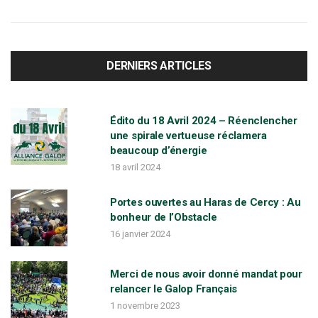
r
c
h
f
DERNIERS ARTICLES
o
r
:
Édito du 18 Avril 2024 – Réenclencher
une spirale vertueuse réclamera
beaucoup d’énergie
18 avril 2024
Portes ouvertes au Haras de Cercy : Au
bonheur de l’Obstacle
16 janvier 2024
Merci de nous avoir donné mandat pour
relancer le Galop Français
1 novembre 2023