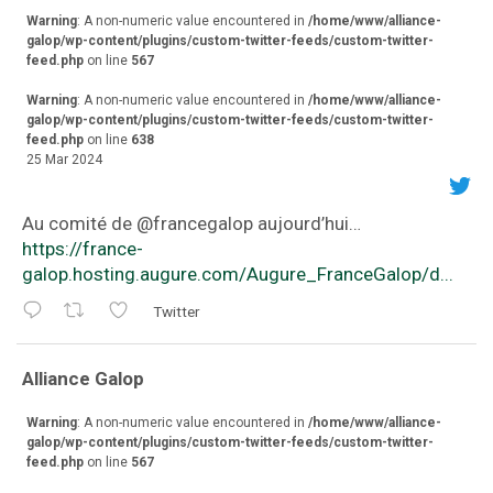
Warning
: A non-numeric value encountered in
/home/www/alliance-
galop/wp-content/plugins/custom-twitter-feeds/custom-twitter-
feed.php
on line
567
Warning
: A non-numeric value encountered in
/home/www/alliance-
galop/wp-content/plugins/custom-twitter-feeds/custom-twitter-
feed.php
on line
638
25 Mar 2024
Au comité de ⁦@francegalop⁩ aujourd’hui…
https://france-
galop.hosting.augure.com/Augure_FranceGalop/d...
Twitter
va
Alliance Galop
r
Warning
: A non-numeric value encountered in
/home/www/alliance-
galop/wp-content/plugins/custom-twitter-feeds/custom-twitter-
feed.php
on line
567