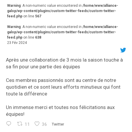
r
Warning
: A non-numeric value encountered in
/home/www/alliance-
galop/wp-content/plugins/custom-twitter-feeds/custom-twitter-
feed.php
on line
567
Warning
: A non-numeric value encountered in
/home/www/alliance-
galop/wp-content/plugins/custom-twitter-feeds/custom-twitter-
feed.php
on line
638
23 Fév 2024
Après une collaboration de 3 mois la saison touche à
sa fin pour une partie des équipes
Ces membres passionnés sont au centre de notre
quotidien et ce sont leurs efforts minutieux qui font
toute la différence
Un immense merci et toutes nos félicitations aux
équipes!
11
36
Twitter