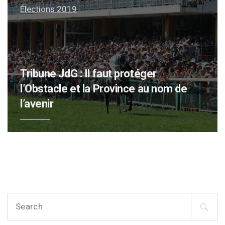
Élections 2019
Tribune JdG : Il faut protéger
l’Obstacle et la Province au nom de
l’avenir
S
e
a