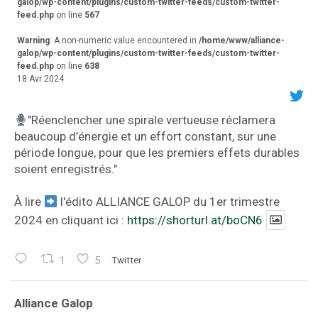
galop/wp-content/plugins/custom-twitter-feeds/custom-twitter-
feed.php
on line
567
Warning
: A non-numeric value encountered in
/home/www/alliance-
galop/wp-content/plugins/custom-twitter-feeds/custom-twitter-
feed.php
on line
638
18 Avr 2024
"Réenclencher une spirale vertueuse réclamera
beaucoup d’énergie et un effort constant, sur une
période longue, pour que les premiers effets durables
soient enregistrés."
À lire
l'édito ALLIANCE GALOP du 1er trimestre
2024 en cliquant ici :
https://shorturl.at/boCN6
1
5
Twitter
va
Alliance Galop
r