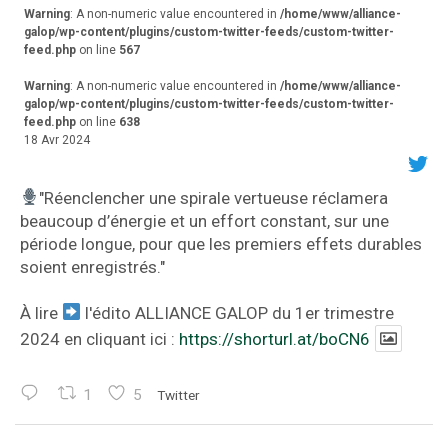
Warning
: A non-numeric value encountered in
/home/www/alliance-
galop/wp-content/plugins/custom-twitter-feeds/custom-twitter-
feed.php
on line
567
Warning
: A non-numeric value encountered in
/home/www/alliance-
galop/wp-content/plugins/custom-twitter-feeds/custom-twitter-
feed.php
on line
638
18 Avr 2024
"Réenclencher une spirale vertueuse réclamera
beaucoup d’énergie et un effort constant, sur une
période longue, pour que les premiers effets durables
soient enregistrés."
À lire
l'édito ALLIANCE GALOP du 1er trimestre
2024 en cliquant ici :
https://shorturl.at/boCN6
1
5
Twitter