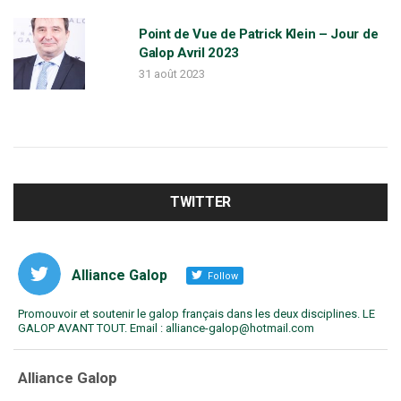
i
Point de Vue de Patrick Klein – Jour de
Galop Avril 2023
o
31 août 2023
n
TWITTER
Alliance Galop
Follow
Promouvoir et soutenir le galop français dans les deux disciplines. LE
GALOP AVANT TOUT. Email : alliance-galop@hotmail.com
va
Alliance Galop
r