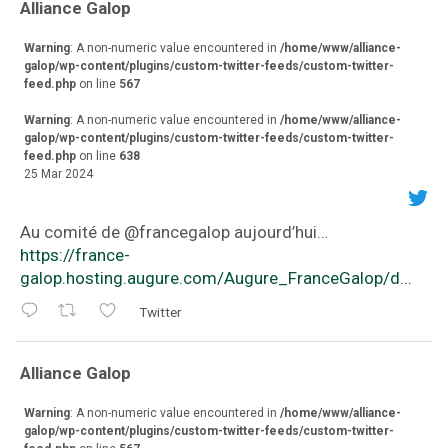
va
Alliance Galop
r
Warning
: A non-numeric value encountered in
/home/www/alliance-
galop/wp-content/plugins/custom-twitter-feeds/custom-twitter-
feed.php
on line
567
Warning
: A non-numeric value encountered in
/home/www/alliance-
galop/wp-content/plugins/custom-twitter-feeds/custom-twitter-
feed.php
on line
638
25 Mar 2024
Au comité de ⁦@francegalop⁩ aujourd’hui…
https://france-
galop.hosting.augure.com/Augure_FranceGalop/d...
Twitter
va
Alliance Galop
r
Warning
: A non-numeric value encountered in
/home/www/alliance-
galop/wp-content/plugins/custom-twitter-feeds/custom-twitter-