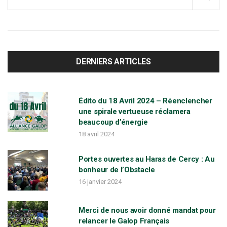
t
a
r
c
f
h
f
DERNIERS ARTICLES
o
o
r
:
Édito du 18 Avril 2024 – Réenclencher
une spirale vertueuse réclamera
l
beaucoup d’énergie
18 avril 2024
i
Portes ouvertes au Haras de Cercy : Au
bonheur de l’Obstacle
o
16 janvier 2024
Merci de nous avoir donné mandat pour
n
relancer le Galop Français