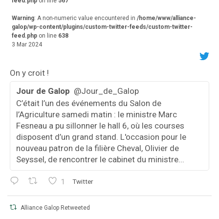
feed.php
on line
567
Warning
: A non-numeric value encountered in
/home/www/alliance-
galop/wp-content/plugins/custom-twitter-feeds/custom-twitter-
feed.php
on line
638
3 Mar 2024
On y croit !
Jour de Galop
@Jour_de_Galop
C’était l’un des événements du Salon de
l’Agriculture samedi matin : le ministre Marc
Fesneau a pu sillonner le hall 6, où les courses
disposent d’un grand stand. L'occasion pour le
nouveau patron de la filière Cheval, Olivier de
Seyssel, de rencontrer le cabinet du ministre...
1
Twitter
Alliance Galop Retweeted