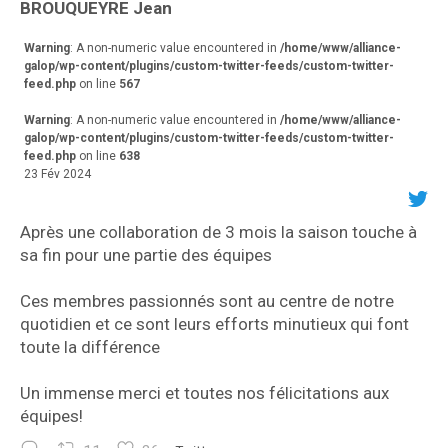
va
BROUQUEYRE Jean
r
Warning
: A non-numeric value encountered in
/home/www/alliance-
galop/wp-content/plugins/custom-twitter-feeds/custom-twitter-
feed.php
on line
567
Warning
: A non-numeric value encountered in
/home/www/alliance-
galop/wp-content/plugins/custom-twitter-feeds/custom-twitter-
feed.php
on line
638
23 Fév 2024
Après une collaboration de 3 mois la saison touche à
sa fin pour une partie des équipes
Ces membres passionnés sont au centre de notre
quotidien et ce sont leurs efforts minutieux qui font
toute la différence
Un immense merci et toutes nos félicitations aux
équipes!