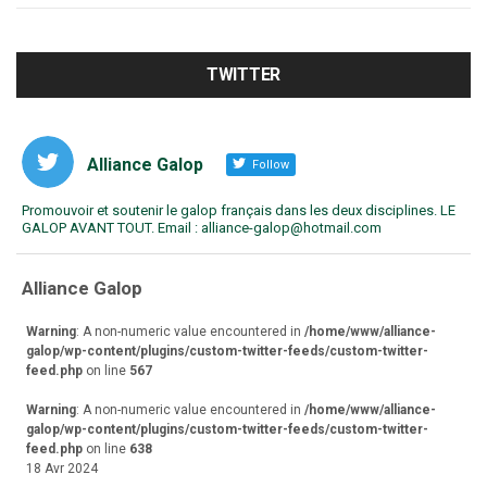
TWITTER
Alliance Galop
Follow
Promouvoir et soutenir le galop français dans les deux disciplines. LE
GALOP AVANT TOUT. Email : alliance-galop@hotmail.com
va
Alliance Galop
r
Warning
: A non-numeric value encountered in
/home/www/alliance-
galop/wp-content/plugins/custom-twitter-feeds/custom-twitter-
feed.php
on line
567
Warning
: A non-numeric value encountered in
/home/www/alliance-
galop/wp-content/plugins/custom-twitter-feeds/custom-twitter-
feed.php
on line
638
18 Avr 2024