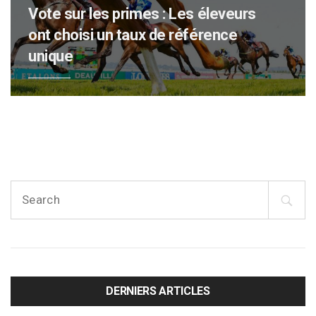
Vote sur les primes : Les éleveurs
ont choisi un taux de référence
unique
S
e
a
r
c
h
f
DERNIERS ARTICLES
o