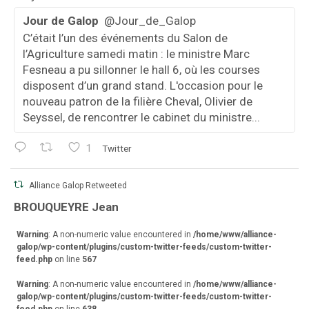
Jour de Galop
@Jour_de_Galop
C’était l’un des événements du Salon de
l’Agriculture samedi matin : le ministre Marc
Fesneau a pu sillonner le hall 6, où les courses
disposent d’un grand stand. L'occasion pour le
nouveau patron de la filière Cheval, Olivier de
Seyssel, de rencontrer le cabinet du ministre...
1
Twitter
Alliance Galop Retweeted
va
BROUQUEYRE Jean
r
Warning
: A non-numeric value encountered in
/home/www/alliance-
galop/wp-content/plugins/custom-twitter-feeds/custom-twitter-
feed.php
on line
567
Warning
: A non-numeric value encountered in
/home/www/alliance-
galop/wp-content/plugins/custom-twitter-feeds/custom-twitter-
feed.php
on line
638