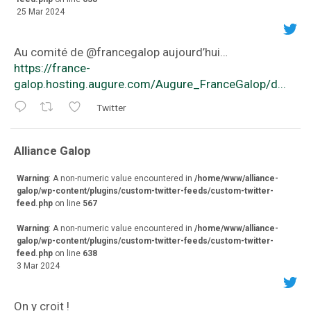
25 Mar 2024
Au comité de ⁦@francegalop⁩ aujourd’hui…
https://france-
galop.hosting.augure.com/Augure_FranceGalop/d...
Twitter
va
Alliance Galop
r
Warning
: A non-numeric value encountered in
/home/www/alliance-
galop/wp-content/plugins/custom-twitter-feeds/custom-twitter-
feed.php
on line
567
Warning
: A non-numeric value encountered in
/home/www/alliance-
galop/wp-content/plugins/custom-twitter-feeds/custom-twitter-
feed.php
on line
638
3 Mar 2024
On y croit !