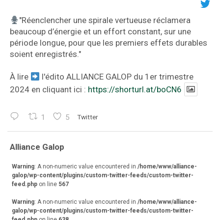
"Réenclencher une spirale vertueuse réclamera
beaucoup d’énergie et un effort constant, sur une
période longue, pour que les premiers effets durables
soient enregistrés."
À lire
l'édito ALLIANCE GALOP du 1er trimestre
2024 en cliquant ici :
https://shorturl.at/boCN6
1
5
Twitter
va
Alliance Galop
r
Warning
: A non-numeric value encountered in
/home/www/alliance-
galop/wp-content/plugins/custom-twitter-feeds/custom-twitter-
feed.php
on line
567
Warning
: A non-numeric value encountered in
/home/www/alliance-
galop/wp-content/plugins/custom-twitter-feeds/custom-twitter-
feed.php
on line
638