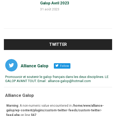
Galop Avril 2023
31 août 2023
TWITTER
Alliance Galop
Follow
Promouvoir et soutenir le galop français dans les deux disciplines. LE
GALOP AVANT TOUT. Email : alliance-galop@hotmail.com
va
Alliance Galop
r
Warning
: A non-numeric value encountered in
/home/www/alliance-
galop/wp-content/plugins/custom-twitter-feeds/custom-twitter-
feed.php
on line
567