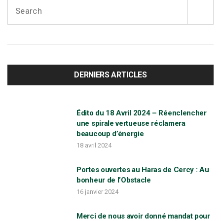
S
e
a
r
c
h
f
DERNIERS ARTICLES
o
r
:
Édito du 18 Avril 2024 – Réenclencher
une spirale vertueuse réclamera
beaucoup d’énergie
18 avril 2024
Portes ouvertes au Haras de Cercy : Au
bonheur de l’Obstacle
16 janvier 2024
Merci de nous avoir donné mandat pour