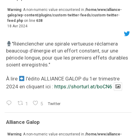
Warning
: A non-numeric value encountered in
/home/www/alliance-
galop/wp-content/plugins/custom-twitter-feeds/custom-twitter-
feed.php
on line
638
18 Avr 2024
"Réenclencher une spirale vertueuse réclamera
beaucoup d’énergie et un effort constant, sur une
période longue, pour que les premiers effets durables
soient enregistrés."
À lire
l'édito ALLIANCE GALOP du 1er trimestre
2024 en cliquant ici :
https://shorturl.at/boCN6
1
5
Twitter
va
Alliance Galop
r
Warning
: A non-numeric value encountered in
/home/www/alliance-