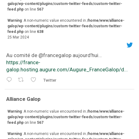
galop/wp-content/plugins/custom-twitter-feeds/custom-twitter-
feed.php
on line
567
Warning
: A non-numeric value encountered in
/home/www/alliance-
galop/wp-content/plugins/custom-twitter-feeds/custom-twitter-
feed.php
on line
638
25 Mar 2024
Au comité de ⁦@francegalop⁩ aujourd’hui…
https://france-
galop.hosting.augure.com/Augure_FranceGalop/d...
Twitter
va
Alliance Galop
r
Warning
: A non-numeric value encountered in
/home/www/alliance-
galop/wp-content/plugins/custom-twitter-feeds/custom-twitter-
feed.php
on line
567
Warning
: A non-numeric value encountered in
/home/www/alliance-