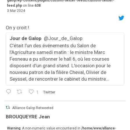
galop/wp-content/plugins/custom-twitter-feeds/custom-twitter-
feed.php
on line
638
3 Mar 2024
On y croit !
Jour de Galop
@Jour_de_Galop
C’était l’un des événements du Salon de
l’Agriculture samedi matin : le ministre Marc
Fesneau a pu sillonner le hall 6, où les courses
disposent d’un grand stand. L'occasion pour le
nouveau patron de la filière Cheval, Olivier de
Seyssel, de rencontrer le cabinet du ministre...
1
Twitter
Alliance Galop Retweeted
va
BROUQUEYRE Jean
r
Warning
: A non-numeric value encountered in
/home/www/alliance-