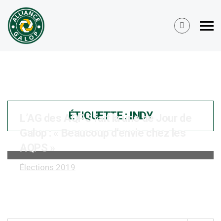
ÉTIQUETTE :
INDY
L’AG des AQPS fait la une de Jour de
Galop : « Beaucoup d’envie chez les
AQPS »
Élections 2019