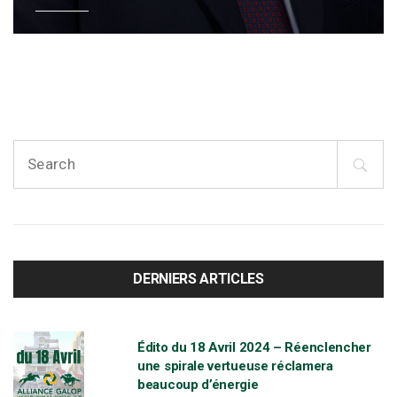
S
e
a
r
c
h
f
DERNIERS ARTICLES
o
r
:
Édito du 18 Avril 2024 – Réenclencher
une spirale vertueuse réclamera
beaucoup d’énergie