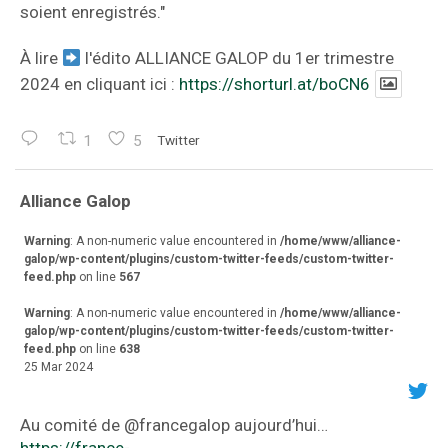
soient enregistrés."
À lire
l'édito ALLIANCE GALOP du 1er trimestre
2024 en cliquant ici :
https://shorturl.at/boCN6
1
5
Twitter
va
Alliance Galop
r
Warning
: A non-numeric value encountered in
/home/www/alliance-
galop/wp-content/plugins/custom-twitter-feeds/custom-twitter-
feed.php
on line
567
Warning
: A non-numeric value encountered in
/home/www/alliance-
galop/wp-content/plugins/custom-twitter-feeds/custom-twitter-
feed.php
on line
638
25 Mar 2024
Au comité de ⁦@francegalop⁩ aujourd’hui…
https://france-