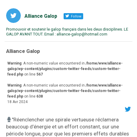
Alliance Galop
Follow
Promouvoir et soutenir le galop français dans les deux disciplines. LE
GALOP AVANT TOUT. Email : alliance-galop@hotmail.com
va
Alliance Galop
r
Warning
: A non-numeric value encountered in
/home/www/alliance-
galop/wp-content/plugins/custom-twitter-feeds/custom-twitter-
feed.php
on line
567
Warning
: A non-numeric value encountered in
/home/www/alliance-
galop/wp-content/plugins/custom-twitter-feeds/custom-twitter-
feed.php
on line
638
18 Avr 2024
"Réenclencher une spirale vertueuse réclamera
beaucoup d’énergie et un effort constant, sur une
période longue, pour que les premiers effets durables