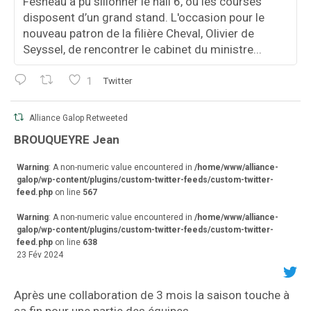
Fesneau a pu sillonner le hall 6, où les courses
disposent d’un grand stand. L'occasion pour le
nouveau patron de la filière Cheval, Olivier de
Seyssel, de rencontrer le cabinet du ministre...
1
Twitter
Alliance Galop Retweeted
va
BROUQUEYRE Jean
r
Warning
: A non-numeric value encountered in
/home/www/alliance-
galop/wp-content/plugins/custom-twitter-feeds/custom-twitter-
feed.php
on line
567
Warning
: A non-numeric value encountered in
/home/www/alliance-
galop/wp-content/plugins/custom-twitter-feeds/custom-twitter-
feed.php
on line
638
23 Fév 2024
Après une collaboration de 3 mois la saison touche à