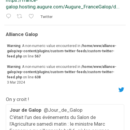
galop.hosting.augure.com/Augure_FranceGalop/d...
Twitter
va
Alliance Galop
r
Warning
: A non-numeric value encountered in
/home/www/alliance-
galop/wp-content/plugins/custom-twitter-feeds/custom-twitter-
feed.php
on line
567
Warning
: A non-numeric value encountered in
/home/www/alliance-
galop/wp-content/plugins/custom-twitter-feeds/custom-twitter-
feed.php
on line
638
3 Mar 2024
On y croit !
Jour de Galop
@Jour_de_Galop
C’était l’un des événements du Salon de
l’Agriculture samedi matin : le ministre Marc